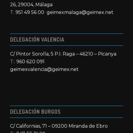
26, 29004, Málaga
T.
951 49 56 00
geimexmalaga@geimex.net
DELEGACIÓN VALENCIA
C/ Pintor Sorolla, 5 P.I. Raga – 46210 – Picanya
T.:
960 620 091
geimexvalencia@geimex.net
DELEGACIÓN BURGOS
C/ Californias, 71 – 09200 Miranda de Ebro