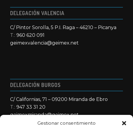
DELEGACIÓN VALENCIA
C/ Pintor Sorolla, 5 P.I. Raga – 46210 – Picanya
T.:
960 620 091
geimexvalencia@geimex.net
DELEGACIÓN BURGOS
C/ Californias, 71 – 09200 Miranda de Ebro
T.:
947 33 31 20
geimexmiranda@geimex.net
Gestionar consentimiento