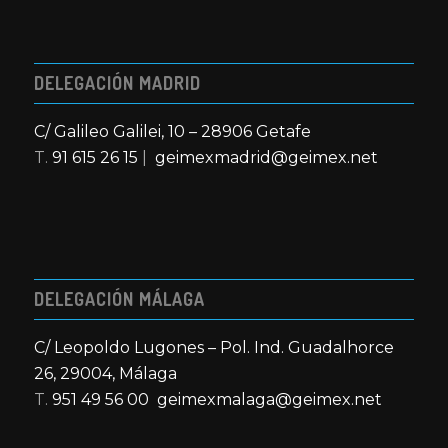
DELEGACIÓN MADRID
C/ Galileo Galilei, 10 – 28906 Getafe
T.
91 615 26 15
|
geimexmadrid@geimex.net
DELEGACIÓN MÁLAGA
C/ Leopoldo Lugones – Pol. Ind. Guadalhorce
26, 29004, Málaga
T.
951 49 56 00
geimexmalaga@geimex.net