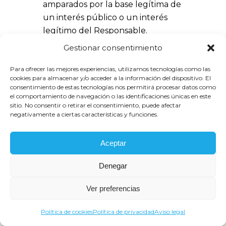
amparados por la base legítima de
un interés público o un interés
legítimo del Responsable.
Oposición al tratamiento
Gestionar consentimiento
automatizado
(art. 22 RGPD): le
Para ofrecer las mejores experiencias, utilizamos tecnologías como las
permite no ser objeto de decisiones
cookies para almacenar y/o acceder a la información del dispositivo. El
basadas únicamente en el
consentimiento de estas tecnologías nos permitirá procesar datos como
el comportamiento de navegación o las identificaciones únicas en este
tratamiento automatizado de sus
sitio. No consentir o retirar el consentimiento, puede afectar
datos, incluida la elaboración de
negativamente a ciertas características y funciones.
perfiles, que produzcan efectos
jurídicos en usted o le afecte
Aceptar
significativamente de modo similar.
Denegar
Ver preferencias
6.1. ¿Cómo puedo ejercer mis derechos?
Política de cookies
Política de privacidad
Aviso legal
Para poder ejercer sus derechos en