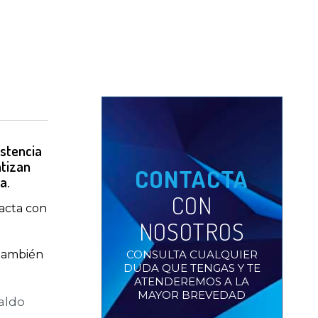
istencia
ntizan
CONTACTA
a.
CON
xacta con
NOSOTROS
CONSULTA CUALQUIER
 también
DUDA QUE TENGAS Y TE
ATENDEREMOS A LA
MAYOR BREVEDAD
paldo