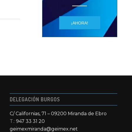
¡AHORA!
DELEGACIÓN BURGOS
C/ Californias, 71 – 09200 Miranda de Ebro
T.:
947 33 31 20
geimexmiranda@geimex.net