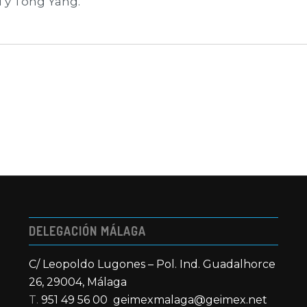
 y Tong Yang.
DELEGACIÓN MÁLAGA
C/ Leopoldo Lugones – Pol. Ind. Guadalhorce
26, 29004, Málaga
T.
951 49 56 00
geimexmalaga@geimex.net