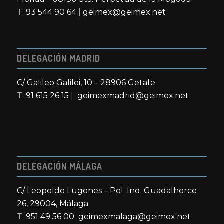
T.
93 544 90 64
|
geimex@geimex.net
DELEGACIÓN MADRID
C/ Galileo Galilei, 10 – 28906 Getafe
T.
91 615 26 15
|
geimexmadrid@geimex.net
DELEGACIÓN MÁLAGA
C/ Leopoldo Lugones – Pol. Ind. Guadalhorce
26, 29004, Málaga
T.
951 49 56 00
geimexmalaga@geimex.net