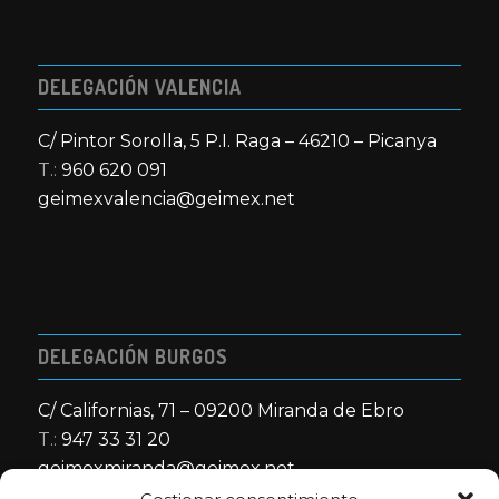
DELEGACIÓN VALENCIA
C/ Pintor Sorolla, 5 P.I. Raga – 46210 – Picanya
T.:
960 620 091
geimexvalencia@geimex.net
DELEGACIÓN BURGOS
C/ Californias, 71 – 09200 Miranda de Ebro
T.:
947 33 31 20
geimexmiranda@geimex.net