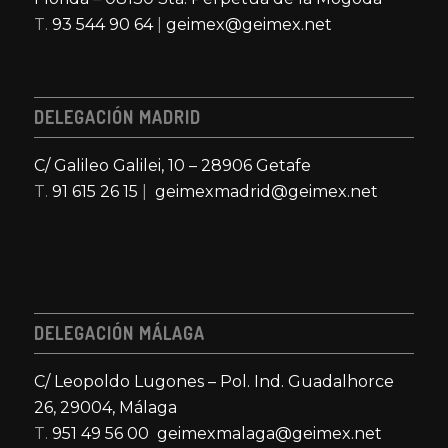
T.
93 544 90 64
|
geimex@geimex.net
DELEGACIÓN MADRID
C/ Galileo Galilei, 10 – 28906 Getafe
T.
91 615 26 15
|
geimexmadrid@geimex.net
DELEGACIÓN MÁLAGA
C/ Leopoldo Lugones – Pol. Ind. Guadalhorce
26, 29004, Málaga
T.
951 49 56 00
geimexmalaga@geimex.net