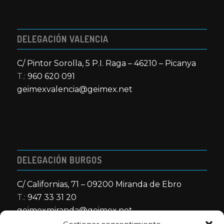
DELEGACIÓN VALENCIA
C/ Pintor Sorolla, 5 P.I. Raga – 46210 – Picanya
T.:
960 620 091
geimexvalencia@geimex.net
DELEGACIÓN BURGOS
C/ Californias, 71 – 09200 Miranda de Ebro
T.:
947 33 31 20
geimexmiranda@geimex.net