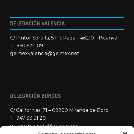
DELEGACIÓN VALENCIA
C/ Pintor Sorolla, 5 P.I. Raga – 46210 – Picanya
T.:
960 620 091
geimexvalencia@geimex.net
DELEGACIÓN BURGOS
C/ Californias, 71 – 09200 Miranda de Ebro
T.:
947 33 31 20
geimexmiranda@geimex.net