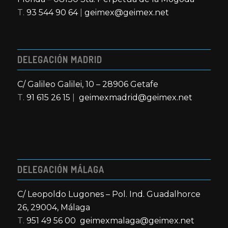
T.
93 544 90 64
|
geimex@geimex.net
DELEGACIÓN MADRID
C/ Galileo Galilei, 10 – 28906 Getafe
T.
91 615 26 15
|
geimexmadrid@geimex.net
DELEGACIÓN MÁLAGA
C/ Leopoldo Lugones – Pol. Ind. Guadalhorce
26, 29004, Málaga
T.
951 49 56 00
geimexmalaga@geimex.net