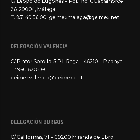
C/ Leopoldo Lugones – Pol. Ind. Guadalhorce
26, 29004, Málaga
T.
951 49 56 00
geimexmalaga@geimex.net
DELEGACIÓN VALENCIA
C/ Pintor Sorolla, 5 P.I. Raga – 46210 – Picanya
T.:
960 620 091
geimexvalencia@geimex.net
DELEGACIÓN BURGOS
C/ Californias, 71 – 09200 Miranda de Ebro