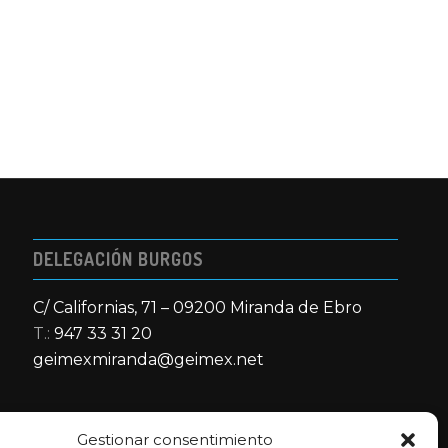
DELEGACIÓN BURGOS
C/ Californias, 71 – 09200 Miranda de Ebro
T.:
947 33 31 20
geimexmiranda@geimex.net
Gestionar consentimiento