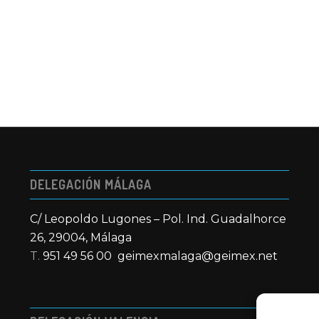
DELEGACIÓN MÁLAGA
C/ Leopoldo Lugones – Pol. Ind. Guadalhorce
26, 29004, Málaga
T.
951 49 56 00
geimexmalaga@geimex.net